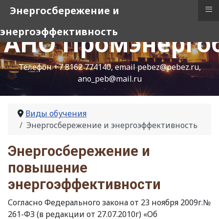
≡
Энергосбережение и
энергоэффективность
АНО Промэнергоб
Телефон +7 8162 774140, email pebez@pebez.ru,
ano_peb@mail.ru
Виды обучения
Энергосбережение и энергоэффективность
Энергосбережение и
повышение
энергоэффективности
Согласно Федерального закона от 23 ноября 2009г.№
261-ФЗ (в редакции от 27.07.2010г) «Об